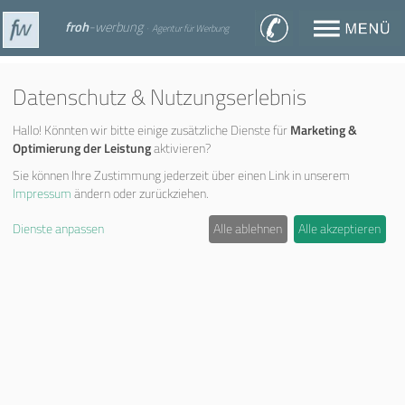
froh
-werbung
· Agentur für Werbung
Unsere Kundenmeinungen
Datenschutz & Nutzungserlebnis
sprechen für sich...
Hallo! Könnten wir bitte einige zusätzliche Dienste für
Marketing &
Optimierung der Leistung
aktivieren?
Zurück
Weiter
Sie können Ihre Zustimmung jederzeit über einen Link in unserem
Impressum
ändern oder zurückziehen.
Dienste anpassen
Alle ablehnen
Alle akzeptieren
... Original-Auszüge von unserer